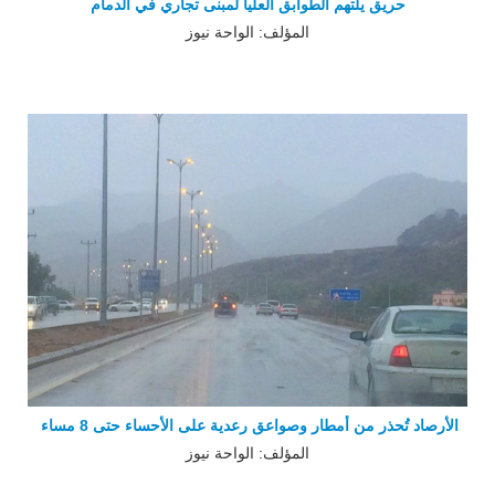
حريق يلتهم الطوابق العليا لمبنى تجاري في الدمام
المؤلف: الواحة نيوز
الأرصاد تُحذر من أمطار وصواعق رعدية على الأحساء حتى 8 مساء
المؤلف: الواحة نيوز