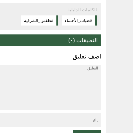
الكلمات الدليلية
#ضباب_الأحساء
#طقس_الشرقية
التعليقات (٠)
اضف تعليق