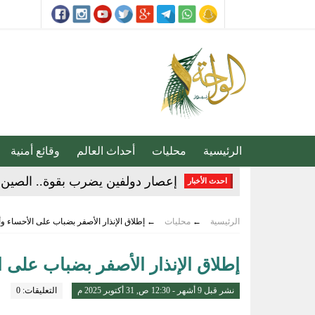
الرئيسية
محليات
أحداث العالم
وقائع أمنية
إعصار دولفين يضرب بقوة.. الصين ت
احدث الأخبار
20 دقيقة تغيّر حياتك.. الخضيري يوجّه نصائح مهمة للوقاية وتحسين نمط الحياة
مجلس الأمن يدين اعتداءات مليشيا
الرئيسية
←
محليات
←
إطلاق الإنذار الأصفر بضباب على الأحساء و
إنذار جوي في الأحساء.. موجة حر 
إطلاق الإنذار الأصفر بضباب على 
تقنية جديدة تقلل دهون البطاطس ال
نشر قبل 9 أشهر - 12:30 ص, 31 أكتوبر 2025 م
التعليقات: 0
توقيع «اتفاقية مكة للدفاع المشترك