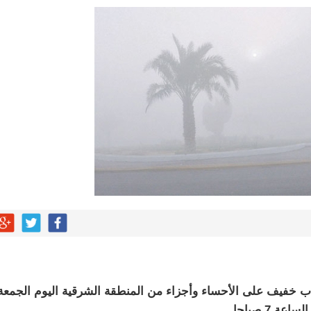
بو المخدر في الشرقية
ج للإبداع والاحترافية بقيادة محمد الضيف
شأن منتجات قهوة وشوكولاتة مضاف إليها الجينسنغ
له يختتمان “كاوست الصيفي ” للذكاء الاصطناعي
باب خفيف على الأحساء وأجزاء من المنطقة الشرقية اليوم الجمعة
 7 صباحا.