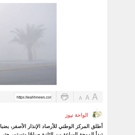
الواحة نيوز صحيفة ترصد نبض الأحساء لحظة بلحظة
ضبط 2357 مركبة مخالفة توقفت في مواقف الأشخاص ذوي الإعاقة
القبض على مواطنين لترويجهما الش
المركز الإعلامي بنادي الفتح .. نموذ
تحذير عاجل من «الغذاء والدواء» ب
الحرارة تصل لـ 50 مئوية.. الإنذار البرتقالي بموجة حارة على الأحساء وعدة مدن بالشرقية
تعليم الأحساء وجامعة الملك عبدال
https://wahhnews.com/?p=88969
الواحة نيوز
أطلق المركز الوطني للأرصاد الإنذار الأصفر، بض
تبدأ الموجة الساعة من الثانية صباحًا وتستمر حتى الساعة