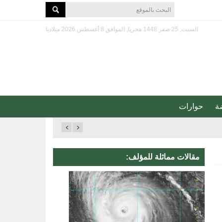
السبت, 25 صفر 1448 هجريا, الموافق 8 أغسطس 2026 ميلاديا
ة
حوارات
مقالات مماثلة للمؤلف: