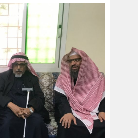
تعليم الأحساء وجامعة الملك عبدال
الواحة نيوز صحيفة ترصد نبض الأحساء لحظة بلحظة
إعصار دولفين يضرب بقوة.. الصين ت
20 دقيقة تغيّر حياتك.. الخضيري يوجّه نصائح مهمة للوقاية وتحسين نمط الحياة
مجلس الأمن يدين اعتداءات مليشيا
إنذار جوي في الأحساء.. موجة حر 
بـ 4 جوائز كبرى.. المملكة تخطف صدارة الأولمبياد النووي وجنى السبيل “أفضل طالبة”
حريق يلتهم الطوابق العليا لمبنى ت