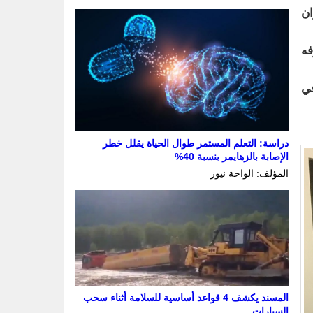
ان
فه
في
دراسة: التعلم المستمر طوال الحياة يقلل خطر
الإصابة بالزهايمر بنسبة 40%
المؤلف: الواحة نيوز
المسند يكشف 4 قواعد أساسية للسلامة أثناء سحب
السيارات