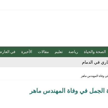
الصحة والحياة
رياضة
تعليم
مقالات
الأخيرة
في العارض
 على الأحساء حتى 8 مساء
ا تضمنه من إدانة للهجمات التي شنتها ميليشيا الحوثي
ي وفاة المهندس ماهر
قلل خطر الإصابة بالزهايمر بنسبة 40%
 الجمل في وفاة المهندس ماهر
لحبيب تنقذ طفلاً من فقدان مفصلي الورك