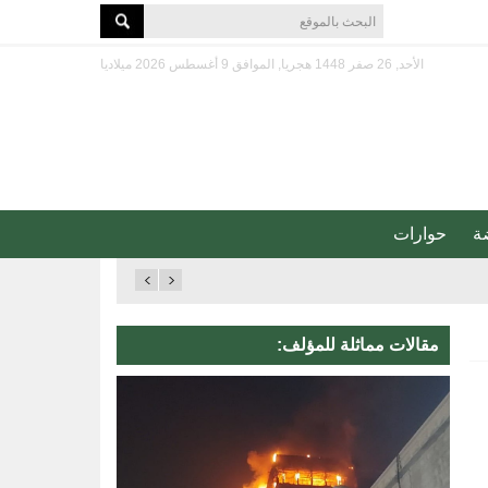
الأحد, 26 صفر 1448 هجريا, الموافق 9 أغسطس 2026 ميلاديا
ة
حوارات
مقالات مماثلة للمؤلف: