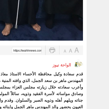
https://wahhnews.com/?p=8878
الواحة نيوز
قدم سعادة وكيل محافظة الأحساء الاستاذ معاذ ب
المهندس ماهر بن سعد الجمل، الذي وافته المنية مس
وأعرب سعادته خلال زيارته مجلس العزاء بمجلس
وصادق مواساته لأسرة الفقيد وذويه، سائلاً المو
جناته ويلهم أهله وذويه الصبر والسلوان. وقدم و
العيون بحضور والد المهندس ماهر الجمل وابنائه و