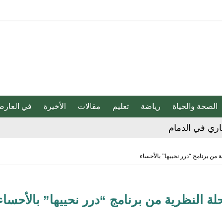
الصحة والحياة
رياضة
تعليم
مقالات
الأخيرة
في العارض
 على الأحساء حتى 8 مساء
ا تضمنه من إدانة للهجمات التي شنتها ميليشيا الحوثي
 من برنامج “درر نحييها” بالأحساء
قلل خطر الإصابة بالزهايمر بنسبة 40%
ة النظرية من برنامج “درر نحييها” بالأحساء
لحبيب تنقذ طفلاً من فقدان مفصلي الورك