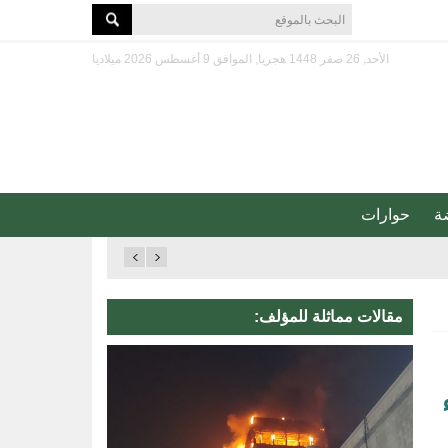
الأحد, 26 صفر 1448 هجريا, الموافق 9 أغسطس 2026 ميلاديا
ة
حوارات
مقالات مماثلة للمؤلف: