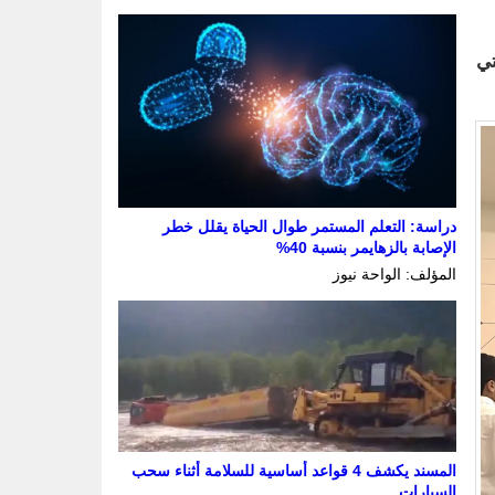
تي
دراسة: التعلم المستمر طوال الحياة يقلل خطر
الإصابة بالزهايمر بنسبة 40%
المؤلف: الواحة نيوز
المسند يكشف 4 قواعد أساسية للسلامة أثناء سحب
السيارات