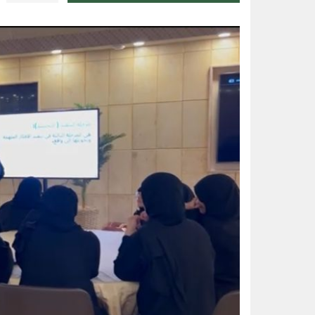
تعليم الأحساء وجامعة الملك عبدال
الواحة نيوز صحيفة ترصد نبض الأحساء لحظة بلحظة
إعصار دولفين يضرب بقوة.. الصين ت
20 دقيقة تغيّر حياتك.. الخضيري يوجّه نصائح مهمة للوقاية وتحسين نمط الحياة
مجلس الأمن يدين اعتداءات مليشيا
إنذار جوي في الأحساء.. موجة حر 
بـ 4 جوائز كبرى.. المملكة تخطف صدارة الأولمبياد النووي وجنى السبيل “أفضل طالبة”
حريق يلتهم الطوابق العليا لمبنى ت