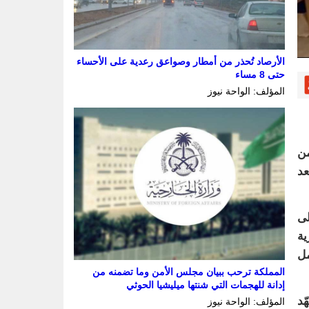
الأرصاد تُحذر من أمطار وصواعق رعدية على الأحساء
حتى 8 مساء
المؤلف: الواحة نيوز
من
عد
لى
ية
مل
المملكة ترحب ببيان مجلس الأمن وما تضمنه من
إدانة للهجمات التي شنتها ميليشيا الحوثي
ّد
المؤلف: الواحة نيوز