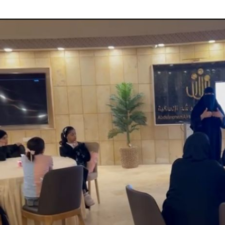
له يختتمان “كاوست الصيفي ” للذكاء الاصطناعي
غلق المدارس وتوقف الملاحة تحسبًا لكارثة
 الحوثي على المملكة والسفن
شديدة تضرب المنطقة الشرقية
جاري في الدمام