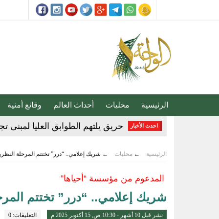
الرئيسية
محليات
أحداث العالم
وقائع أمنية
الأرصاد تُحذر من أمطار وصواعق رعدية
احدث الأخبار
المملكة ترحب ببيان مجلس الأمن وم
الرئيسية
←
محليات
←
شريك إعلامي.. “درر” تختتم المرحلة النظرية
دراسة: التعلم المستمر طوال الحياة ي
المدعوم من مؤسسة “أحياها”
المسند يكشف 4 قواعد أساسية للسلامة أثناء سحب السيارات
شريك إعلامي.. “درر” تختتم المرحل
جراحة معقدة في مستشفى سليمان ا
نشر قبل 10 أشهر - 10:30 ص, 15 أكتوبر 2025 م
التعليقات: 0