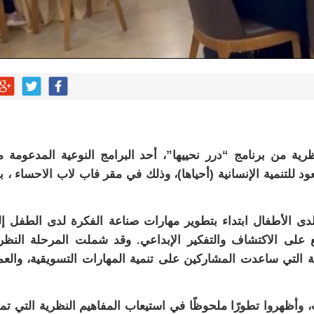
رية من برنامج “درر نحييها”، أحد البرامج النوعية المدعومة 
للتنمية الإنسانية (أحياها)، وذلك في مقر فاب لاب الاحساء ، ب
لدى الأطفال ابتداء بتطوير مهارات صناعة الفكرة لدى الطفل إ
 على الاكتشاف والتفكير الإبداعي. وقد شملت المرحلة النظر
ة التي ساعدت المشاركين على تنمية المهارات التسويقية، والع
ب، وأظهروا تطورًا ملحوظًا في استيعاب المفاهيم النظرية التي تمه