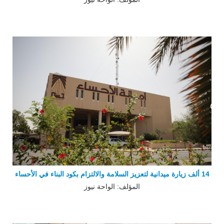
14 ألف زيارة ميدانية لتعزيز السلامة والالتزام بكود البناء في الأحساء
المؤلف: الواحة نيوز