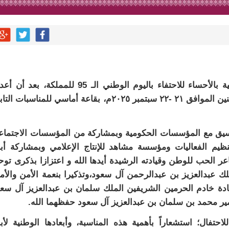
تستعد جمعية الطرف الخيرية للخدمات الاجتماعية بالأحساء للاحتفاء باليوم الوطني الـ 95 للمملكة، ب
حزمة متنوعة من الفعاليات وذلك يومي الأحد والاثنين الموافق ٢١ -٢٢ سبتمبر ٢٠٢٥م، بقاعة أماسي للمناسبات 
سيق مع المؤسسات الحكومية وبمشاركة من المؤسسات الاجتماع
ظيم الفعاليات ومؤسسة مشاهد للإنتاج الإعلامي وبمشاركة أبن
عر الحب للوطن وقيادته الرشيدة أيدها الله و اعتزازا بذكرى توح
لك عبدالعزيز بن عبدالرحمن آل سعود،وتذكيرا بنعمة الأمن والأم
بقيادة خادم الحرمين الشريفين الملك سلمان بن عبدالعزيز آل سع
ر محمد بن سلمان بن عبدالعزيز آل سعود حفظهما الله.
تفال؛ استشعاراً بأهمية هذه المناسبة، وأبعادها الوطنية لأبن