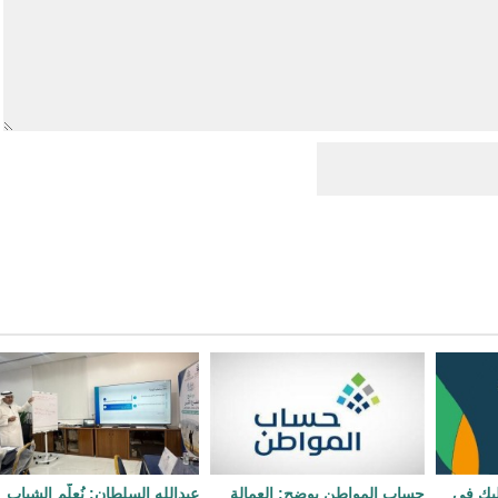
لبك في
حساب المواطن يوضح: العمالة
عبدالله السلطان: نُعلّم الشباب