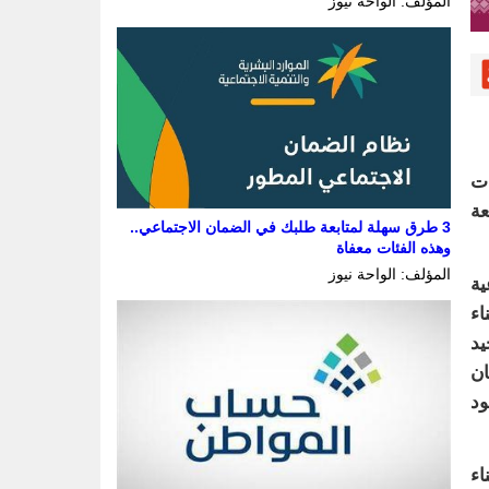
المؤلف: الواحة نيوز
عد أن أعدت
التابعة
3 طرق سهلة لمتابعة طلبك في الضمان الاجتماعي..
وهذه الفئات معفاة
المؤلف: الواحة نيوز
ية
اء
يد
ان
ود
اء