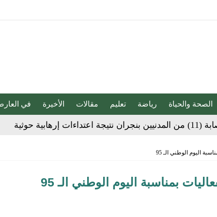
الصحة والحياة
رياضة
تعليم
مقالات
الأخيرة
في العارض
هابية حوثية
ية”.. كيف صنعت أم أحسائية من شغف بناتها قصة نجاح ملهمة؟
بة اليوم الوطني الـ 95
ات بمناسبة اليوم الوطني الـ 95
لية ليست من التابعين
 يحوّلون الفكرة إلى “أثر”