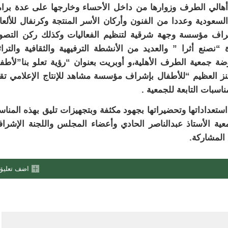
أهالي الطرف وزوارها من داخل الأحساء وخارجها على عدة برا
السعودية وعددا من الفنون وأركان الأسر المنتجة وكرنفال للألع
شراف مؤسسة وجهة شرقية لتنظيم الفعاليات وكذلك ركن التصو
 “نصنع أثرا ” والعديد من الأنشطة الترفيهية والثقافية والتراث
ة جمعية الطرف الأهلية،و أوبريت بعنوان “رؤية تعلو بنا”لأطف
نز العظيم “للأطفال بإشراف مؤسسة مشاهد للإنتاج الإعلامي تق
اسبات التابعة للجمعية .
استعداداتها وتحضيراتها بجهود مكثفة وبتجهيزات تليق بهذه المناس
ية الأستاذ عبدالناصر الحادي وأعضاء المجلس واللجنة الإشراف
 المشاركة.
اضف تعليق