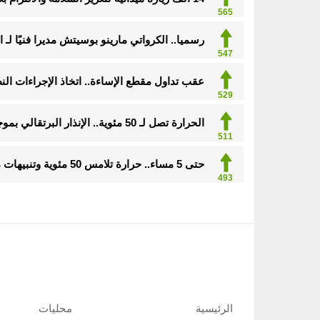
565
رسميا.. الكرواتي مارينو بوسيتش مديرا فنيًا لـ ا
547
عقب تداول مقطع الإساءة.. اتخاذ الإجراءات ا
529
الحرارة تصل لـ 50 مئوية.. الإنذار البرتقالي بموجة حارة على الأحساء وعدة مدن بالشرقية
511
حتى 5 مساء.. حرارة تلامس 50 مئوية وتنبيهات من موجة حارة على الأحساء والشرقية
493
الرئيسية
محليات