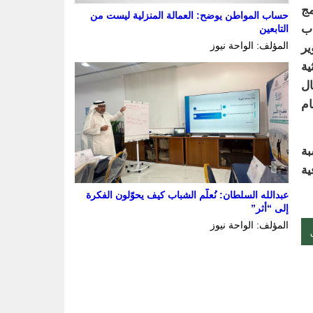
مج
حساب المواطن يوضح: العمالة المنزلية ليست من
اب
التابعين
المؤلف: الواحة نيوز
ير
ية
ال
ام
بة
ية
عبدالله السلطان: نُعلّم الشباب كيف يحوّلون الفكرة
إلى “أثر”
المؤلف: الواحة نيوز