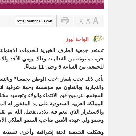
https://wahhnews.com/?p=85916
الواحة نيوز
للجمعية من الساعة 5 وحتى 11 مساءً.
يأتي ذلك تحت شعار “حب الوطن يجمعنا” وبالتن
والتجارية وبالتعاون مع مؤسسة وجهة شرقية لتن
المجتمع، لترسيخ قيم الانتماء والولاء وتجسيد مشا
المملكة العربية السعودية على يد المغفور له الم
والاستقرار الذي تنعم فيه بلادنا،بفضل الله ثم 
وسمو ولي عهده الأمين صاحب السمو الملكي الأمي
وشكلت الجمعية لجنة إشرافية وأخرى تنفيذية للاح