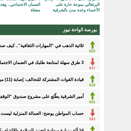
البرتقالي بموجة حارة على
الضمان الاجتماعي.. وهذه
الأحساء وعدة مدن بالشرقية
معفاة
بورصة الواحة نيوز
ثلاثية الذهب في “المهارات الثقافية”.. كيف ص
655
3 طرق سهلة لمتابعة طلبك في الضمان الاجتماعي.. وهذه الفئات معفاة
637
قيادة القوات المشتركة للتحالف: إصابة (11) من المدنيين بنجران نتيجة اعتداءات إرهابية حوثية
619
أمير الشرقية يطّلع على مشروع صندوق “الوقف 
601
حساب المواطن يوضح: العمالة المنزلية ليست م
583
14 ألف زيارة ميدانية لتعزيز السلامة والالتزام بكود البناء في الأحساء