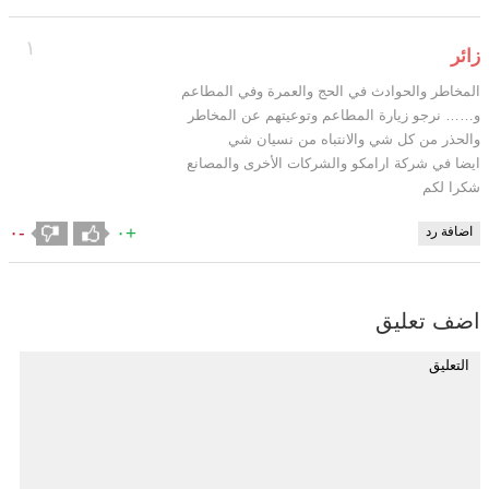
١
زائر
المخاطر والحوادث في الحج والعمرة وفي المطاعم
و…… نرجو زيارة المطاعم وتوعيتهم عن المخاطر
والحذر من كل شي والانتباه من نسيان شي
ايضا في شركة ارامكو والشركات الأخرى والمصانع
شكرا لكم
-٠
+٠
اضافة رد
اضف تعليق