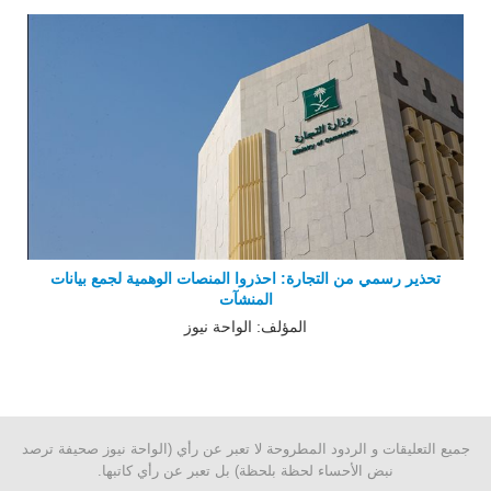
تحذير رسمي من التجارة: احذروا المنصات الوهمية لجمع بيانات
المنشآت
المؤلف: الواحة نيوز
جميع التعليقات و الردود المطروحة لا تعبر عن رأي (الواحة نيوز صحيفة ترصد
نبض الأحساء لحظة بلحظة) بل تعبر عن رأي كاتبها.