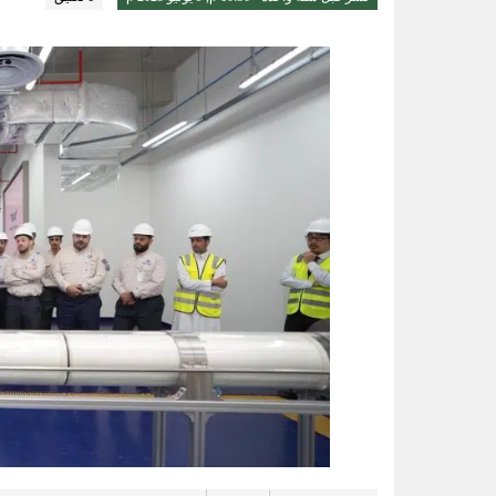
خبيرة تغذية: قشرة الكيوي كنز صح
الواحة نيوز صحيفة ترصد نبض الأحساء لحظة بلحظة
14 ألف زيارة ميدانية لتعزيز السلامة والالتزام بكود البناء في الأحساء
أمير الشرقية يطّلع على مشروع صن
رسميا.. الكرواتي مارينو بوسيتش مدير
عقب تداول مقطع الإساءة.. اتخاذ ا
حتى 5 مساء.. حرارة تلامس 50 مئوية وتنبيهات من موجة حارة على الأحساء والشرقية
الحرارة تصل لـ 50 مئوية.. الإنذار البرتقالي بموجة حارة على الأحساء وعدة مدن بالشرقية