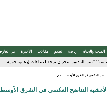
الصحة والحياة
رياضة
تعليم
مقالات
الأخيرة
في العارض
هابية حوثية
ية”.. كيف صنعت أم أحسائية من شغف بناتها قصة نجاح ملهمة؟
التناضح العكسي في الشرق الأوسط بالدمام
ع لأغشية التناضح العكسي في الشرق الأوسط
لية ليست من التابعين
 يحوّلون الفكرة إلى “أثر”