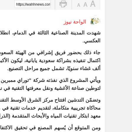
https://wahhnews.com/?p=82408
الواحة نيوز
شهدت المدينة الصناعية الثالثة في الدمام، انطل
العكسي.
جاء ذلك بحضور فريق إشرافي من الهيئة السعودية
ألف غشاء سنويًا، تشمل جميع مراحل التصنيع.
ويأتي المشروع الذي نفذته شركة “توراي ممبرين ال
لتوطين صناعة الأغشية ونقل معرفتها التقنية في نوفمبر
وتضمّن التدشين افتتاح مركز الشرق الأوسط التقن
محاكاة تجريبية متكاملة، لتقديم خدمات تقنية في م
معهد ابتكار تقنيات المياه والأبحاث المتقدمة (الذرا
ومن المتوقع أن يُسهم المصنع في تحقيق الاكتفاء