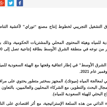
اق التشغيل التجريبي لخطوط إنتاج مصنع “توراي” لأغشية التنا
 للمياه وهيئة المحتوى المحلي والمشتريات الحكومية، وذلك ب
اكتمال تنفيذه بشراكة سعودية يابانية، لي
شرق الأوسط” في إطار اتفاقية وقعتها مع الهيئة السعودية للميا
 عام 2021.
ي لمعالجة المياه (ميوتك)، المجهز بمختبر متطور يحتوي على مرا
جال البحث والتطوير، مع الشركاء المحليين والعالميين، بالتعاون 
ع البحثي للهيئة السعودية للمياه).
 الذاتي من هذه السلعة الإستراتيجية، مع أثر اقتصادي على النا