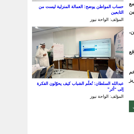
ديين، مع
حساب المواطن يوضح: العمالة المنزلية ليست من
ين
التابعين
المؤلف: الواحة نيوز
ن،
 يعزز موقع
عم
يز
عبدالله السلطان: نُعلّم الشباب كيف يحوّلون الفكرة
إلى “أثر”
المؤلف: الواحة نيوز