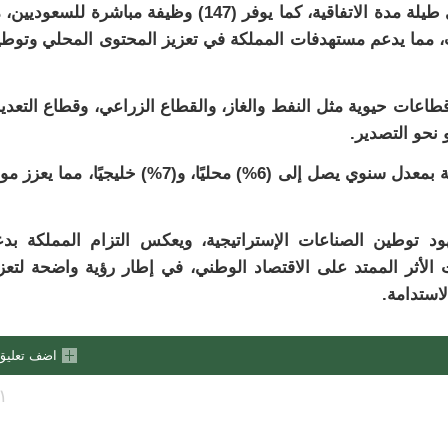
المحلي الإجمالي يُقدّر بـ(1.14) مليار ريال سعودي طيلة مدة الاتفاقية، كما يوفر (147) وظيفة مباشرة للسعو
، مما يدعم مستهدفات المملكة في تعزيز المحتوى المحلي وتوط
قطاعات حيوية مثل النفط والغاز، والقطاع الزراعي، وقطاع التعدي
و نحو التصدير.
وتشير التوقعات إلى تزايد الطلب على هذه السلعة بمعدل سنوي يصل إلى (6%) محليًا، و(7%) خليجيًا، مما
هود توطين الصناعات الإستراتيجية، ويعكس التزام المملكة بد
الأثر الممتد على الاقتصاد الوطني، في إطار رؤية واضحة لتعز
استدامة.
اضف تعليق
١