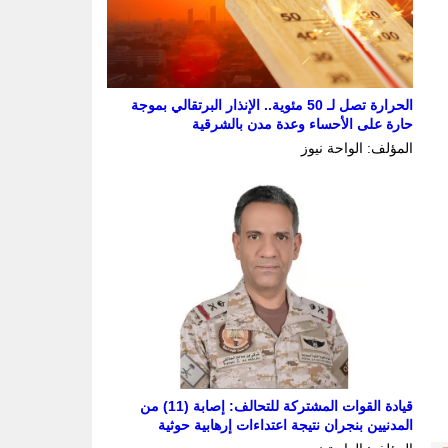
الحرارة تصل لـ 50 مئوية.. الإنذار البرتقالي بموجة
حارة على الأحساء وعدة مدن بالشرقية
المؤلف: الواحة نيوز
قيادة القوات المشتركة للتحالف: إصابة (11) من
المدنيين بنجران نتيجة اعتداءات إرهابية حوثية