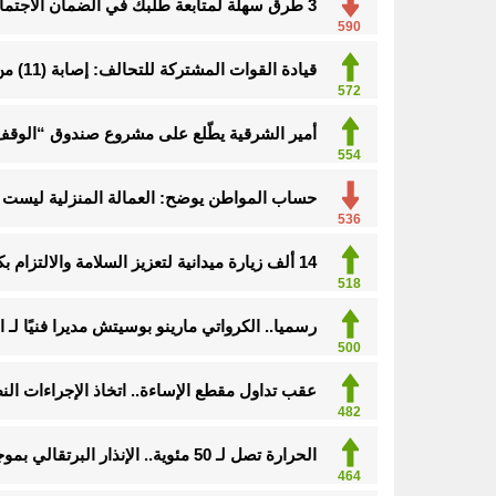
3 طرق سهلة لمتابعة طلبك في الضمان الاجتماعي.. وهذه الفئات معفاة
590
قيادة القوات المشتركة للتحالف: إصابة (11) من المدنيين بنجران نتيجة اعتداءات إرهابية حوثية
572
أمير الشرقية يطّلع على مشروع صندوق “الوقف 
554
حساب المواطن يوضح: العمالة المنزلية ليست م
536
14 ألف زيارة ميدانية لتعزيز السلامة والالتزام بكود البناء في الأحساء
518
رسميا.. الكرواتي مارينو بوسيتش مديرا فنيًا لـ ا
500
عقب تداول مقطع الإساءة.. اتخاذ الإجراءات ا
482
الحرارة تصل لـ 50 مئوية.. الإنذار البرتقالي بموجة حارة على الأحساء وعدة مدن بالشرقية
464