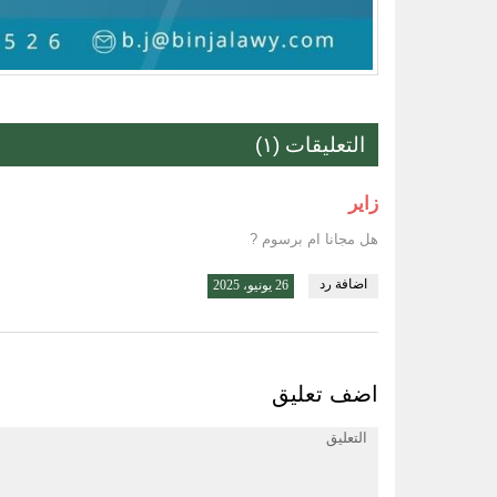
التعليقات (١)
زاير
هل مجانا ام برسوم ?
اضافة رد
26 يونيو، 2025
اضف تعليق