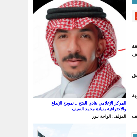
قة
لف
قيق
ية
المركز الإعلامي بنادي الفتح .. نموذج للإبداع
والاحترافية بقيادة محمد الضيف
ابة كانت قد حققت نحو ٩٩ ألف حديث محفوظ عبر ٧٥ ألف
المؤلف: الواحة نيوز