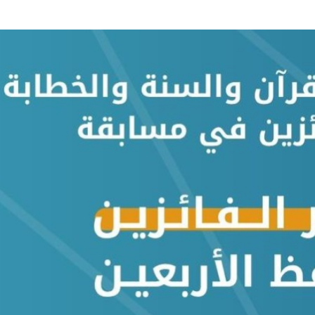
لية ليست من التابعين
 يحوّلون الفكرة إلى “أثر”
ي لا يجب التخلص منه
بو المخدر في الشرقية