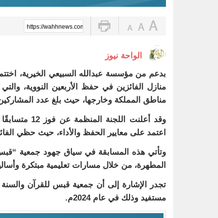
https://wahhnews.com/?p=81596
الواحة نيوز
بدعم من مؤسسة عبدالله السبيعي الخيرية، اختتم
منازل الفائزين في حفظ الأربعين النووية، وال
مناطق المملكة وخارجها، حيث بلغ عدد المشاركين أكثر من 500 متسا
وقد أعلنت الل
اعتمد على معايير الحفظ والأداء، حيث حظي الفائزون بجوائز م
وتأتي هذه المسابقة في سياق جهود جمعية “قبس” ا
المطهرة، من خلال مسارات تعليمية مبتكرة وأسالي
مستفيد وذلك في عام 2024م.