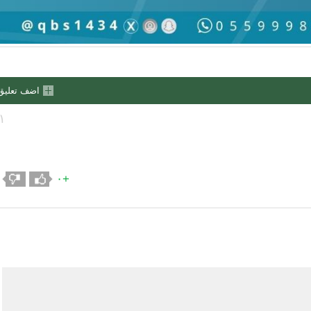
اضف تعليق
١
+٠