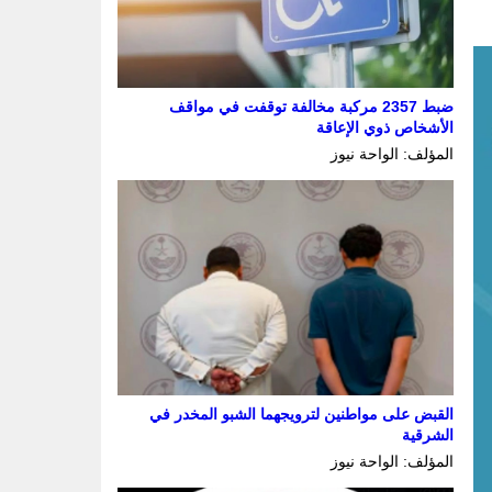
ضبط 2357 مركبة مخالفة توقفت في مواقف
الأشخاص ذوي الإعاقة
المؤلف: الواحة نيوز
القبض على مواطنين لترويجهما الشبو المخدر في
الشرقية
المؤلف: الواحة نيوز