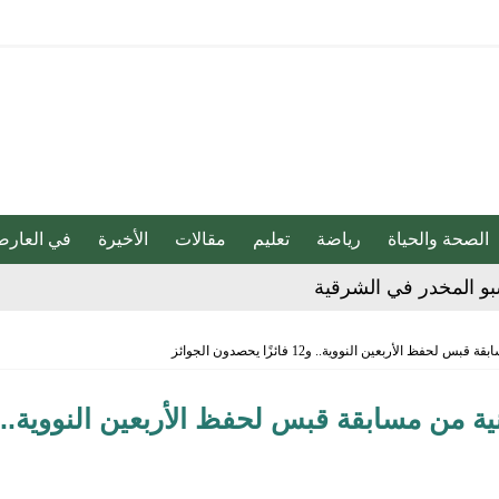
الصحة والحياة
رياضة
تعليم
مقالات
الأخيرة
في العارض
ج للإبداع والاحترافية بقيادة محمد الضيف
شأن منتجات قهوة وشوكولاتة مضاف إليها الجينسنغ
نية من مسابقة قبس لحفظ الأربعين النووية..
هابية حوثية
ية”.. كيف صنعت أم أحسائية من شغف بناتها قصة نجاح ملهمة؟