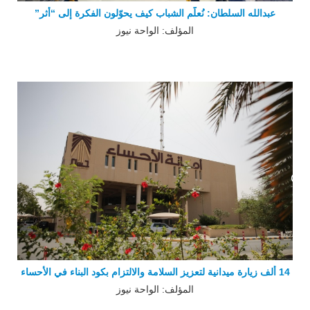
عبدالله السلطان: نُعلّم الشباب كيف يحوّلون الفكرة إلى “أثر”
المؤلف: الواحة نيوز
14 ألف زيارة ميدانية لتعزيز السلامة والالتزام بكود البناء في الأحساء
المؤلف: الواحة نيوز