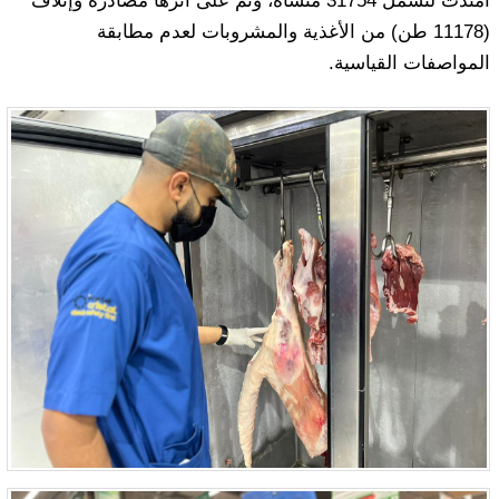
امتدت لتشمل 31754 منشأة، وتم على اثرها مصادرة وإتلاف
(11178 طن) من الأغذية والمشروبات لعدم مطابقة
المواصفات القياسية.