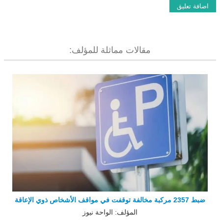
مقالات مماثلة للمؤلف:
ضبط 2357 مركبة مخالفة توقفت في مواقف الأشخاص ذوي الإعاقة
المؤلف: الواحة نيوز