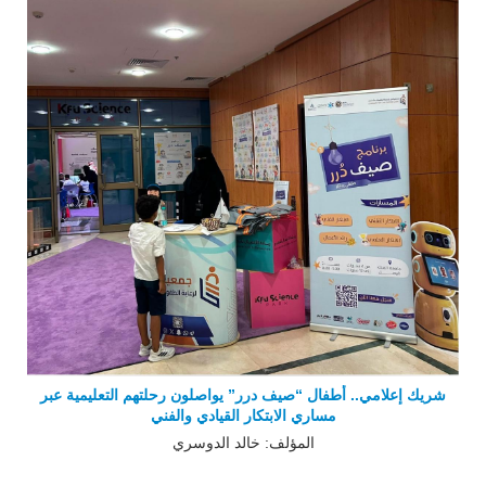
شريك إعلامي.. أطفال “صيف درر” يواصلون رحلتهم التعليمية عبر
مساري الابتكار القيادي والفني
المؤلف: خالد الدوسري