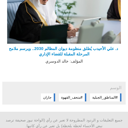
د. علي الأحيدب يُطلق منظومة ديوان المظالم 2030.. ويرسم ملامح
المرحلة المقبلة للقضاء الإداري
المؤلف: خالد الدوسري
الوسم
#المناطق_الجبلية
#متحف_القهوة
جازان
جميع التعليقات و الردود المطروحة لا تعبر عن رأي (الواحة نيوز صحيفة ترصد
نبض الأحساء لحظة بلحظة) بل تعبر عن رأي كاتبها.