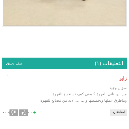
التعليقات (١)
اضف تعليق
١
زاير
سؤال وجيه
من اين تاتي الفهوة ؟ يعني كيف تستخرج القهوة
وماطرق عملها وتحميصها و …….. لابد من مصانع للقهوة
-٠
+٠
اضافة رد