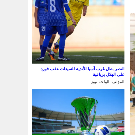
النصر بطل غرب آسيا للأندية للسيدات عقب فوزه
على الهلال برباعية
المؤلف: الواحة نيوز