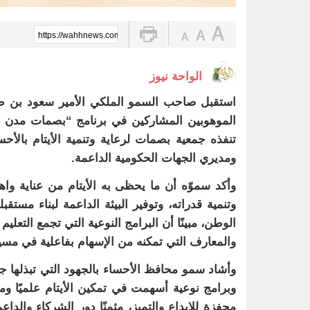
https://wahhnews.com/?p=106169
الواحة نيوز
استقبل صاحب السمو الملكي الأمير سعود بن طلال
تنفذه جمعية بصمات لرعاية وتنمية الأيتام بالأح
ومديري الجهات الحكومية الداعمة.
وأكد سموّه أن ما يحظى به الأيتام من عناية واه
وتنمية قدراته، وتوفير البيئة الداعمة لبناء مستقب
الوطن، مبينًا أن البرامج النوعية التي تجمع التعل
والمعارف التي تمكنه من الإسهام بفاعلية في مسيرة 
وأشاد سمو محافظ الأحساء بالجهود التي تبذلها جم
وبرامج نوعية أسهمت في تمكين الأيتام علميًا ومهار
محفزة للإبداع والتميز، مثمنًا دور الشركاء والدا