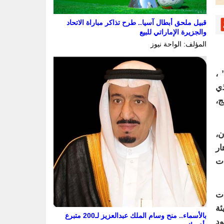
قبيل ملحق أبطال آسيا.. طرح تذاكر مباراة الاتحاد
والجزيرة الإماراتي للبيع
المؤلف: الواحة نيوز
 ،
الذي
ج،
ن،
ار
ات
ات
ئة
بالأسماء.. منح وسام الملك عبدالعزيز لـ200 متبرع
ود