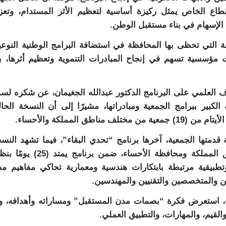
طاع الخاص يمثل ركيزة أساسية لتعظيم الأثر المستدام، وتعز
 الإسهام في بناء مستقبل الوطن.
 التي تحظى بها المحافظة في استضافة البرامج الوطنية النوعي
مؤسسية تسهم في إنجاح المبادرات التنموية وتعظيم أثرها، ب
علمي على البرنامج الدكتور عبدالله الجغيمان، عن شكره لس
بير ببرامج الجمعية ومبادراتها، مشيرًا إلى أن النسخة الحال
ة قدمتها الجمعية، آخرها برنامج “تحدي البقاء”، فيما تشهد النس
الخامسة مشاركة أبناء الأيتام من مختلف مناطق المملكة ومحافظة الأحساء، ضمن برنامج يم
تطبيقية مرتبطة بابتكارات هندسية ومعمارية تحاكي مفاهيم م
ين والمتخصصين والتقنيين والمهندسين.
امج، استعرض فكرة “بصمات مدن المستقبل” ومساراته وأهدافه، و
القيم، والمهارات، والتطبيق العملي.