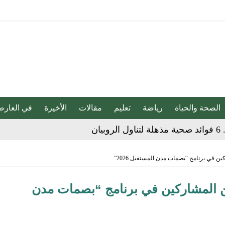
الصحة والحياة
رياضة
تعليم
مقالات
الأخيرة
في العارض
ات عقب فوزه على الهلال برباعية
اراة الاتحاد والجزيرة الإماراتي للبيع
 في برنامج “بصمات مدن المستقبل 2026”
ضائهم
ن المشاركين في برنامج “بصمات مدن
 من التقنيات الحديثة لخدمة الأشخاص ذوي الإعاقة السمعية