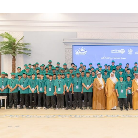
 “أناشيد الزهور” ضمن مشروع سلسلة الكتاب الأول
يني مع آلام الكتف بجراحة زراعة مفصل معكوس
لسعودية للمياه ويطّلع على جهودها في المنطقة
محافظة يرأس اجتماع لجنة السلامة المرورية
 حفنة مكسرات 5 مرات أسبوعيا؟
ان