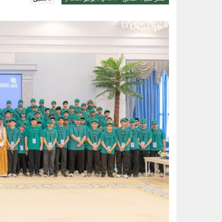
أدباء الأحساء تحتفي بإصدار ديوان
الواحة نيوز صحيفة ترصد نبض الأحساء لحظة بلحظة
فريق طبي بالخبر ينهي معاناة تسع
حملة ميدانية بالدمام تضبط 55 مخالفة لناقلات المياه
أمير الشرقية يستقبل رئيس الهيئة ا
نيابةً عن محافظ الأحساء.. وكيل ال
سلاح طبيعي ضد جلطات القلب.. كيف تحميك
كنز غني بالبروتين وقليل السعرات.. 6 فوائد صحية مذهلة لتناول الروبي