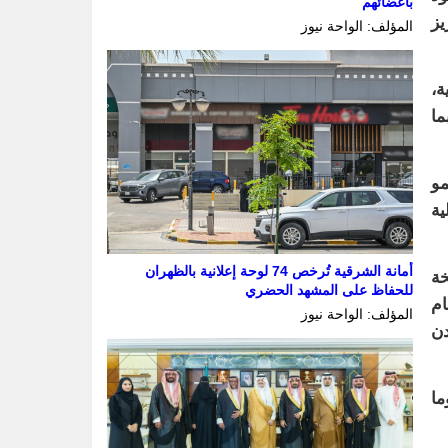
بأعضائهم
يز
المؤلف: الواحة نيوز
ة،
ما
مو
ية
أمانة الشرقية تُرخص 74 لوحة إعلانية بالظهران
خة
للحفاظ على المشهد الحضري
تد (25) يومًا بنظام
المؤلف: الواحة نيوز
دن
ما