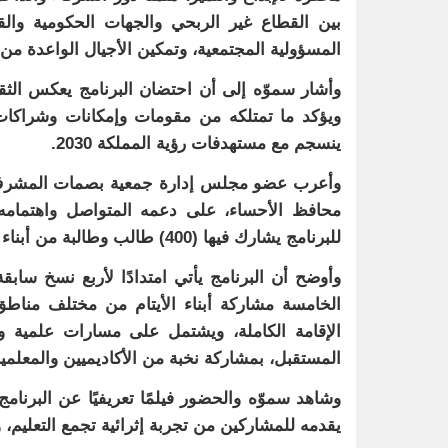
بين القطاع غير الربحي والجهات الحكومية والق
المسؤولية المجتمعية، وتمكين الأجيال الواعدة من
وأشار سموّه إلى أن احتضان البرنامج يعكس الثقة
ويؤكد ما تمتلكه من مقومات وإمكانات وشراكات 
ينسجم مع مستهدفات رؤية المملكة 2030.
وأعرب عضو مجلس إدارة جمعية بصمات المشرف ال
محافظ الأحساء، على دعمه المتواصل واهتمامه الك
للبرنامج يشارك فيها (400) طالب وطالبة من أبناء الأيتام من (19) جمعية من مختلف مناطق المملكة والأحساء.
وأوضح أن البرنامج يأتي امتدادًا لأربع نسخ سابق
الإقامة الكاملة، ويشتمل على مسارات علمية و
المستقبل، بمشاركة نخبة من الأكاديميين والمعلم
وشاهد سموّه والحضور فيلمًا تعريفيًا عن البرن
يقدمه للمشاركين من تجربة إثرائية تجمع التعليم، و