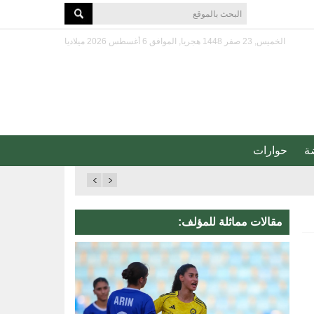
الخميس, 23 صفر 1448 هجريا, الموافق 6 أغسطس 2026 ميلاديا
ة
حوارات
مقالات مماثلة للمؤلف: