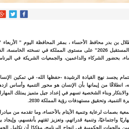
 بن بدر محافظ الأحساء ، بمقر المحافظة اليوم ” الأربعاء ”
الموهوبين المشاركين في برنامج “بصمات مدن المستقبل 2026” على مستوى المملكة في نسخته الخامسة، 
ساء، بحضور الشركاء والداعمين، والجمعيات الشريكة في البرنام
تمام يجسد نهج القيادة الرشيدة -حفظها الله- في تمكين الإنسا
له، انطلاقًا من إيمانها بأن الإنسان هو محور التنمية وأساس ازده
يم والابتكار وبناء الشخصية تسهم في إعداد جيل متميز يمتلك المهار
التنمية، وتحقيق مستهدفات رؤية المملكة 2030.
عية بصمات لرعاية وتنمية الأيتام بالأحساء، وما تقدمه من مبادر
يًا واجتماعيًا، وتنمية قدراتهم، وتعزيز ثقتهم بأنفسهم، وإيجاد بي
عمين والجهات الحكومية في إنجاح البرنامج، مؤكدًا أن تكامل الجه