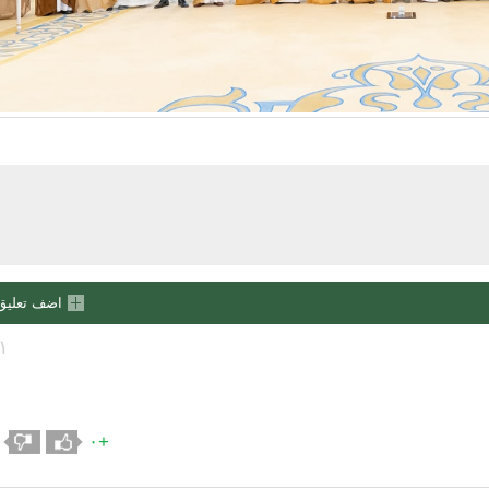
اضف تعليق
١
+٠