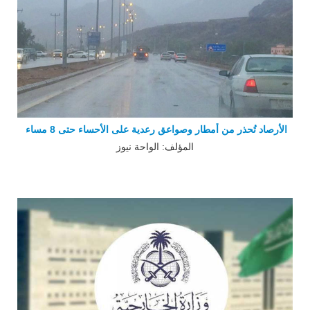
الأرصاد تُحذر من أمطار وصواعق رعدية على الأحساء حتى 8 مساء
المؤلف: الواحة نيوز