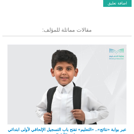
مقالات مماثلة للمؤلف:
عبر بوابة «نتائج».. «التعليم» تفتح باب التسجيل الإلحاقي لأولى ابتدائي