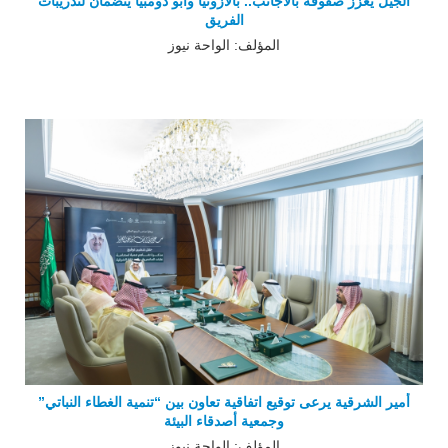
الجيل يعزز صفوفه بالأجانب.. بالازونيا وأبو دومبيا ينضمان لتدريبات
الفريق
المؤلف: الواحة نيوز
أمير الشرقية يرعى توقيع اتفاقية تعاون بين “تنمية الغطاء النباتي”
وجمعية أصدقاء البيئة
المؤلف: الواحة نيوز