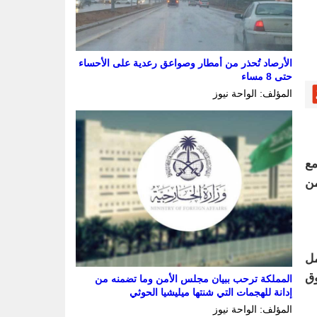
الأرصاد تُحذر من أمطار وصواعق رعدية على الأحساء
حتى 8 مساء
المؤلف: الواحة نيوز
مع
تقى «انطلاقة»، وذلك خلال يومي 7 و8 يوليو 2026، من
مل
وق
المملكة ترحب ببيان مجلس الأمن وما تضمنه من
إدانة للهجمات التي شنتها ميليشيا الحوثي
المؤلف: الواحة نيوز