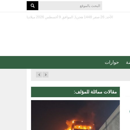
الأحد, 26 صفر 1448 هجريا, الموافق 9 أغسطس 2026 ميلاديا
ة
حوارات
مقالات مماثلة للمؤلف: