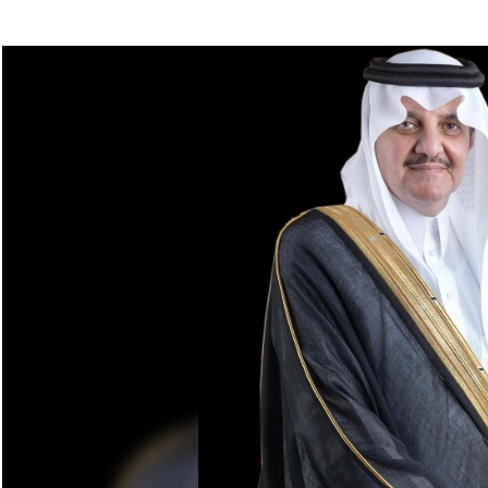
له يختتمان “كاوست الصيفي ” للذكاء الاصطناعي
غلق المدارس وتوقف الملاحة تحسبًا لكارثة
 الحوثي على المملكة والسفن
شديدة تضرب المنطقة الشرقية