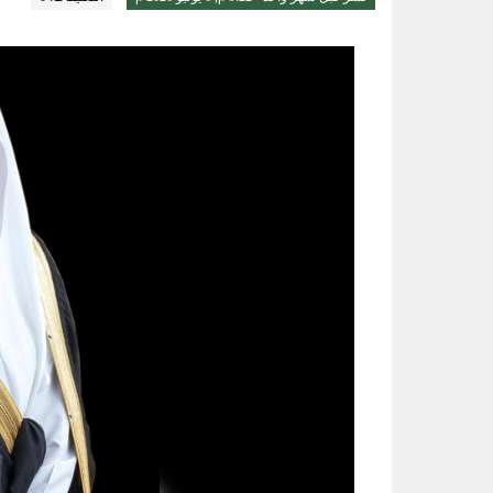
الواحة نيوز صحيفة ترصد نبض الأحساء لحظة بلحظة
تعليم الأحساء وجامعة الملك عبدال
إعصار دولفين يضرب بقوة.. الصين ت
20 دقيقة تغيّر حياتك.. الخضيري يوجّه نصائح مهمة للوقاية وتحسين نمط الحياة
مجلس الأمن يدين اعتداءات مليشيا
إنذار جوي في الأحساء.. موجة حر 
بـ 4 جوائز كبرى.. المملكة تخطف صدارة الأولمبياد النووي وجنى السبيل “أفضل طالبة”