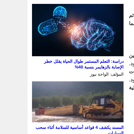
ثم
ما
ين
دراسة: التعلم المستمر طوال الحياة يقلل خطر
د.
الإصابة بالزهايمر بنسبة 40%
ات
المؤلف: الواحة نيوز
د.
ية
المسند يكشف 4 قواعد أساسية للسلامة أثناء سحب
السيارات