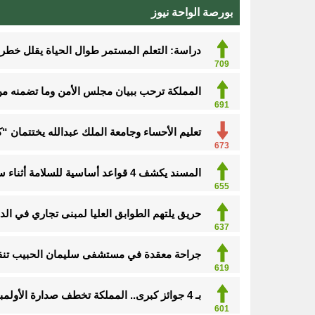
بورصة الواحة نيوز
دراسة: التعلم المستمر طوال الحياة يقلل خطر الإ
709
المملكة ترحب ببيان مجلس الأمن وما تضمنه من 
691
تعليم الأحساء وجامعة الملك عبدالله يختتمان 
673
المسند يكشف 4 قواعد أساسية للسلامة أثناء سحب السيارات
655
حريق يلتهم الطوابق العليا لمبنى تجاري في الد
637
جراحة معقدة في مستشفى سليمان الحبيب تنقذ
619
بـ 4 جوائز كبرى.. المملكة تخطف صدارة الأولمبياد النووي وجنى السبيل “أفضل طالبة”
601