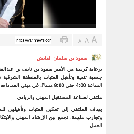
https://wahhnews.com/?p=106029
سعود بن سلمان العايش
برعاية كريمة من الأمير سعود بن نايف بن عبدالع
الساعة 4:00 حتى 9:00 مساءً، في مبنى العمادات المساندة (D3) بمقر الجامعة.
ملتقى لصناعة المستقبل المهني والريادي
يهدف الملتقى إلى تمكين الفتيات وتأهيلهن ل
وتجارب ملهمة، تجمع بين الإرشاد المهني والابتك
العمل.