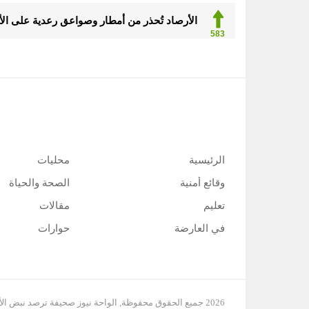
الأرصاد تُحذر من أمطار وصواعق رعدية على الأحساء
583
الرئيسية
محليات
وقائع أمنية
الصحة والحياة
تعليم
مقالات
في العارضة
حوارات
2026 جميع الحقوق محفوظة, الواحة نيوز صحيفة ترصد نبض الأحساء لحظة بلحظة