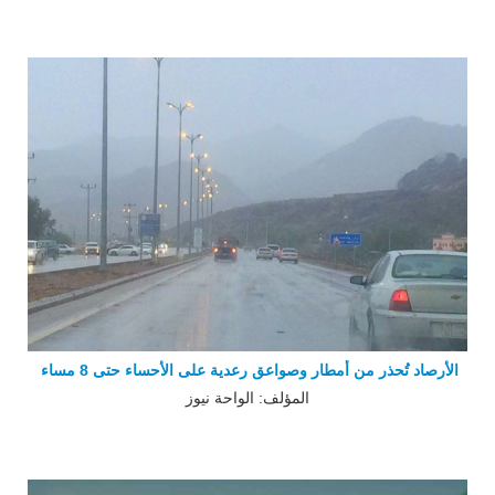
الأرصاد تُحذر من أمطار وصواعق رعدية على الأحساء حتى 8 مساء
المؤلف: الواحة نيوز