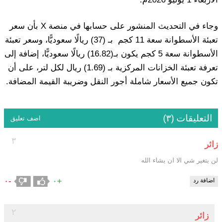
وجاء في التحديث المنشور على حسابها في منصة X بأن سعر
تعبئة الأسطوانة سعة 11 كجم بـ (37) ‏ريالًا سعوديًّا، وسعر تعبئة
الأسطوانة سعة 5 كجم يكون بـ(16.82) ريالًا ‏سعوديًّا، إضافة إلى
تعرفة تعبئة الخزانات المركزية بـ (1.69) ريال ‏لكل لتر، على أن
تكون جميع الأسعار شاملة أجور النقل وضريبة ‏القيمة المضافة.‏
التعليقات (٣)
اضف تعليق
٣
زائر
لن يتغير شي الا ان يشاء الله
-٠
+٠
اضافة رد
٢
زائر