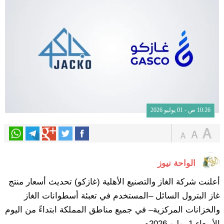
10:26 ص - 01 يوليو 2026
الواحة نيوز
أعلنت شركة الغاز والتصنيع الأهلية (غازكو) تحديث أسعار منتج
غاز ‏البترول السائل –المستخدم في تعبئة أسطوانات الغاز
والخزانات ‏المركزية– في جميع مناطق المملكة ابتداءً من اليوم
‏الأربعاء 1 يوليو 2026م.‏