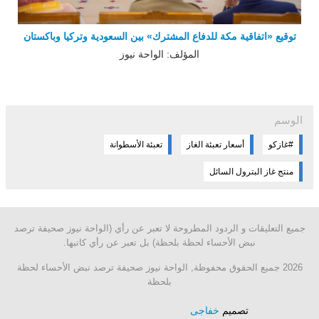
توقيع «اتفاقية مكة للدفاع المشترك» بين السعودية وتركيا وباكستان
المؤلف: الواحة نيوز
الوسم
#غازكو
أسعار تعبئة الغاز
تعبئة الأسطوانة
منتج غاز ‏البترول السائل
جميع التعليقات و الردود المطروحة لا تعبر عن رأي (الواحة نيوز صحيفة ترصد
نبض الأحساء لحظة بلحظة) بل تعبر عن رأي كاتبها.
2026 جميع الحقوق محفوظة, الواحة نيوز صحيفة ترصد نبض الأحساء لحظة
بلحظة
تصميم
خفاجى