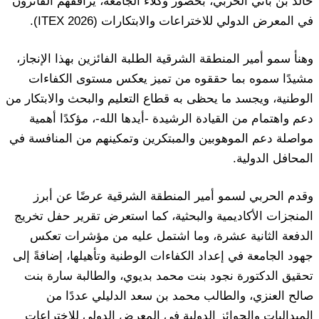
خالد بن باني الحربي، بحضور وكلاء الجامعة، يرافقهم الفائزون
في المعرض الدولي للاختراعات والابتكارات (ITEX 2026).
وهنأ سمو أمير المنطقة الشرقية الطلبة الفائزين بهذا الإنجاز،
مشيدًا سموه بما حققوه من تميز يعكس مستوى الكفاءات
الوطنية، ويجسد ما يحظى به قطاع التعليم والبحث والابتكار من
دعم واهتمام من القيادة الرشيدة -أيدها الله-، مؤكدًا أهمية
مواصلة دعم الموهوبين والمبتكرين وتمكينهم من المنافسة في
المحافل الدولية.
وقدم الحربي لسمو أمير المنطقة الشرقية عرضًا عن أبرز
المنجزات الأكاديمية والبحثية، كما استعرض تقرير حفل تخريج
الدفعة الثانية عشرة، وما اشتمل عليه من مؤشرات تعكس
جهود الجامعة في إعداد الكفاءات الوطنية وتأهيلها، إضافةً إلى
تحقيق الدكتورة نجود بنت محمد بديوي، والطالبة سارة بنت
صالح العنزي، والطالب محمد بن سعد الدليلي عددًا من
الميداليات والجوائز الدولية في المعرض الدولي للاختراعات