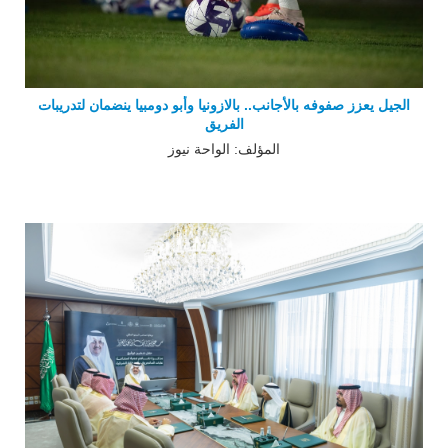
الجيل يعزز صفوفه بالأجانب.. بالازونيا وأبو دومبيا ينضمان لتدريبات
الفريق
المؤلف: الواحة نيوز