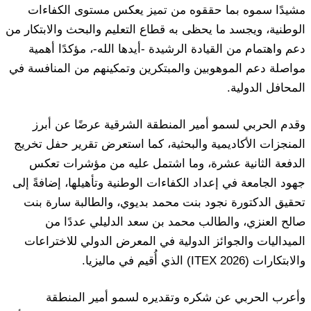
مشيدًا سموه بما حققوه من تميز يعكس مستوى الكفاءات
الوطنية، ويجسد ما يحظى به قطاع التعليم والبحث والابتكار من
دعم واهتمام من القيادة الرشيدة -أيدها الله-، مؤكدًا أهمية
مواصلة دعم الموهوبين والمبتكرين وتمكينهم من المنافسة في
المحافل الدولية.
وقدم الحربي لسمو أمير المنطقة الشرقية عرضًا عن أبرز
المنجزات الأكاديمية والبحثية، كما استعرض تقرير حفل تخريج
الدفعة الثانية عشرة، وما اشتمل عليه من مؤشرات تعكس
جهود الجامعة في إعداد الكفاءات الوطنية وتأهيلها، إضافةً إلى
تحقيق الدكتورة نجود بنت محمد بديوي، والطالبة سارة بنت
صالح العنزي، والطالب محمد بن سعد الدليلي عددًا من
الميداليات والجوائز الدولية في المعرض الدولي للاختراعات
والابتكارات (ITEX 2026) الذي أُقيم في ماليزيا.
وأعرب الحربي عن شكره وتقديره لسمو أمير المنطقة