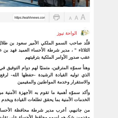
https://wahhnews.com/?p=105266
الواحة نيوز
قلّد صاحب السمو الملكي الأمير سعود بن طلال
الثلاثاء ” ، مدير شرطة الأحساء العميد فهد بن
عقب صدور الأوامر الملكية بترقيتهم
وهنأ سموّه المترقين، متمنيًا لهم دوام التوفيق في 
الذي توليه القيادة الرشيدة -حفظها الله- لرفع 
والاستقرار وخدمة المواطنين والمقيمين
وأكد سموّه أهمية ما تقوم به الأجهزة الأمنية
الخدمات الأمنية بما يحقق تطلعات القيادة ويخدم ا
من جانبهم، أعرب مدير شرطة محافظة الأحساء 
مقدمين شكرهم لسمو محافظ الأحساء على تقليدهم