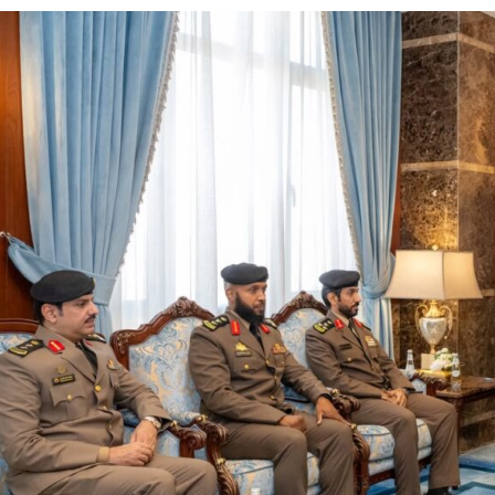
بو المخدر في الشرقية
ج للإبداع والاحترافية بقيادة محمد الضيف
شأن منتجات قهوة وشوكولاتة مضاف إليها الجينسنغ
له يختتمان “كاوست الصيفي ” للذكاء الاصطناعي
غلق المدارس وتوقف الملاحة تحسبًا لكارثة