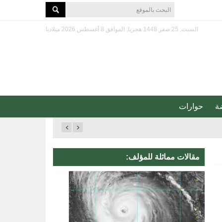
السبت, 25 صفر 1448 هجريا, الموافق 8 أغسطس 2026 ميلاديا
ة
حوارات
مقالات مماثلة للمؤلف: