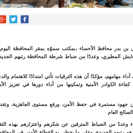
 بن بدر محافظ الأحساء ،بمكتب سموّه بمقر المحافظة اليوم
 عايش المطيري، وعددًا من ضباط شرطة المحافظة رتبهم الجديد
أداء مهامهم، مؤكدًا أن هذه الترقيات تأتي امتدادًا للاهتمام والد
كفاءة الكوادر الأمنية وتمكينها من أداء دورها في تعزيز الأ
 من جهود مستمرة في حفظ الأمن، ورفع مستوى الجاهزية، وتقد
لصالح العام
وعددٌ من الضباط المترقين عن شكرهم واعتزازهم بهذه الثق
 رتبهم الجديدة، وعلى ما يحظى به القطاع الأمني في المحاف