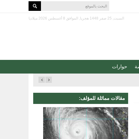
السبت, 25 صفر 1448 هجريا, الموافق 8 أغسطس 2026 ميلاديا
ة
حوارات
مقالات مماثلة للمؤلف: