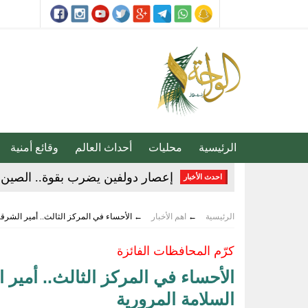
الرئيسية
محليات
أحداث العالم
وقائع أمنية
20 دقيقة تغيّر حياتك.. الخضيري يوجّه نصائح مهمة للوقاية وتحسين نمط الحياة
احدث الأخبار
مجلس الأمن يدين اعتداءات مليشيا
الرئيسية
←
اهم الأخبار
←
الأحساء في المركز الثالث.. أمير الشرقي
إنذار جوي في الأحساء.. موجة حر 
كرّم المحافظات الفائزة
تقنية جديدة تقلل دهون البطاطس ال
الأحساء في المركز الثالث.. أمير 
توقيع «اتفاقية مكة للدفاع المشترك
السلامة المرورية