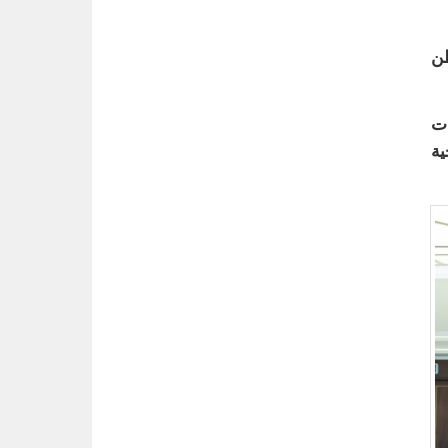
طن
ات
ية