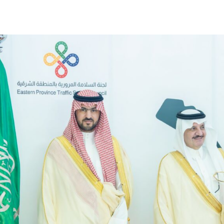
بو المخدر في الشرقية
ج للإبداع والاحترافية بقيادة محمد الضيف
شأن منتجات قهوة وشوكولاتة مضاف إليها الجينسنغ
له يختتمان “كاوست الصيفي ” للذكاء الاصطناعي
غلق المدارس وتوقف الملاحة تحسبًا لكارثة