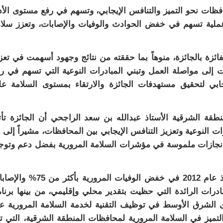
افظات نحو التميز والتنافس الإيجابي، وتسهم في رفع مستوى الأد
عملية تسهم في خفض الحوادث والوفيات والإصابات، وتعزز سلا
ئزة بالجائزة، منوهاً بما حققته من نتائج وجهود أسهمت في تعز
ت إلى مواصلة العمل وتبني المبادرات النوعية التي تسهم في ر
جابي لتحقيق مستهدفات الجائزة والارتقاء بمستوى السلامة ع
منطقة الشرقية الأستاذ عبدالله بن سعد الراجحي أن الجائزة تأ
ات النوعية وتعزيز التنافس الإيجابي بين المحافظات، مشيراً إلى 
إنجازات ملموسة في مؤشرات السلامة المرورية بفضل دعم وتوج
وأضاف الراجحي أن المنطقة الشرقية نجحت منذ عام 2012 في خفض الوفيات المرورية بأكث
دداً من المبادرات الرائدة التي حظيت بتقدير محلي وإقليمي، من بينها برنا
 الشرق الأوسط في توظيف التقنية لخدمة السلامة المرورية ع
زة التميز في السلامة المرورية لمحافظات المنطقة الشرقية، التي ت