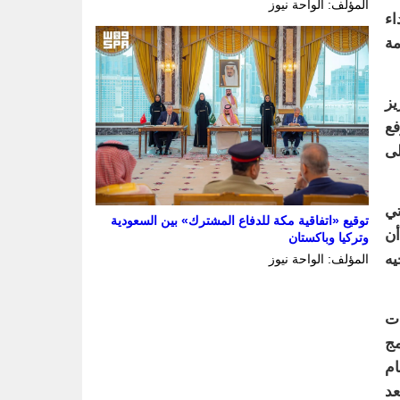
المؤلف: الواحة نيوز
اء
مة
يز
فع
لى
تي
توقيع «اتفاقية مكة للدفاع المشترك» بين السعودية
أن
وتركيا وباكستان
يه
المؤلف: الواحة نيوز
ر من 75% والإصابات
مج
ام
عد