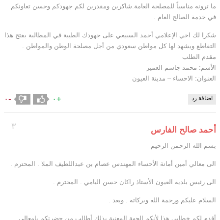
ما ترونه مناسباً للمصلحة العامة.شاكرين ومقدرين لكم جهودكم وحسن تعاونكم
في خدمة الصالح العام .
شكرا لك اخي الإعلامي أحمد السبيعي على جهودك الطيبة في المطالبة بفتح هذا
التقاطع ويشهد لها كل مواطن سعودي من أجل مصلحة الوطن والمواطن .
مقدم الطلب
الأسم: محمد جاسم العمير
العنوان: الاحساء – مدينة العيون
-٠
+٠
اضافة رد
٣
أحمد صالح الفارس
بسم الله الرحمن الرحيم
الى معالي أمين أمانة الأحساء المهندس عصام بن عبداللطيف الملا . المحترم .
الى رئيس بلدية العيون الأستاذ راكان حسن اليامي . المحترم .
السلام عليكم ورحمة الله وبركاته . وبعد .
أقدم لكم خطابي هذا لأنكم الجهة المعنية بذلك أطالب من حضرتكم يامعالي