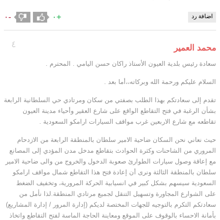
-٠
+٠
اضافة رد
٤
محمد العمير
سعادة رئيس بلدية العيون الأستاذ راكان حسن اليامي . المحترم .
السلام عليكم ورحمة الله وبركاته،،أما بعد .
تقدم إلى سعادتكم بهذا الطلب بصفتي من سكان ومرتادي حي السلطانية الرابعة
بشأن الرغبة في فتح التقاطع الواقع على شارع العقير وأحياء مدينة العيون
تقاطعه مع شارع الاربعين غرب مواقف السيارات ارامكو السعودية .
حيث نعاني نحن السكان ضاحية الامير سلطان بالمنطقة الرابعة من الازدحام
المروري من الشاحنات وكثرة الحوادث بتقاطع مدخل مدن المؤدي إلى المصانع
مع إعاقة وصول سيارات الطوارئ صعوبة الدخول والخروج من والى ضاحية الامير
سلطان بالمنطقة الثالثة ونرى أن إعادة فتح هذا التقاطع شمال مواقف ارامكو
السعودية سيسهم بشكل كبير في انسيابية الحركة المرورية، وتخفيف الضغط
على الشوارع المجاورة وتسهيل التنقل لجميع مرتادي المنطقة.لذا نأمل من
سعادتكم التكرم بالتوجيه للجهات المختصة لديكم (إدارة المرور / إدارة المشاريع)
بأمانة الاحساء بالوقوف على الموقع ومعاينة الحاجة الماسة لفتح التقاطع واتخاذ