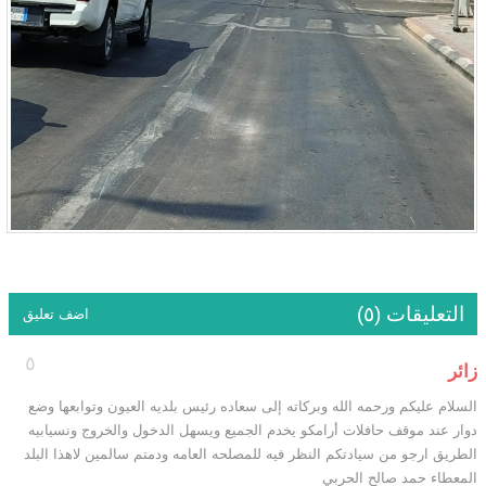
التعليقات (٥)
اضف تعليق
٥
زائر
السلام عليكم ورحمه الله وبركاته إلى سعاده رئيس بلديه العيون وتوابعها وضع
دوار عند موقف حافلات أرامكو يخدم الجميع ويسهل الدخول والخروج ونسيابيه
الطريق ارجو من سيادتكم النظر فيه للمصلحه العامه ودمتم سالمين لاهذا البلد
المعطاء حمد صالح الحربي