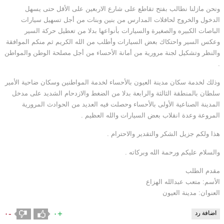
ونحن مازلنا نطالب بفتح تقاطع على شارع الاربعين على الأقل حتى يسهل
الدخول والخروج لحافلات المدارس من بنين وبنات من أجل تسهيل سيارات
الباصات الكبيره والصغيرة والسيارات بأنواعها بدلا من تعطيل حركة السير
وعكس السير واحتكاك بعض السيارات وأطلب من الله الكريم ثم منكم الموافقة
والنظر وتشكيل لجنة مرورية من أمانة الأحساء من أجل مصلحة الوطن والمواطن
.
وذلك لخدمة سكان مدينة العيون بالأحساء لخدمة المواطنين وسكان ضاحية الأمير
سلطان بالمنطقة الثالثة والرابعة بدلا من الضغط والازدحام الشديد على مدخل
المدينة الصناعية الأولى بالأحساء وحصلت فيه العديد من الحوادث المرورية
المروعة وعدة انقلاب بعض السيارات والله العظيم .
هذا ولكم جزيل الشكر والتقدير والاحترام .
والسلام عليكم ورحمة الله وبركاته .
مقدم الطلب
الأسم: متعب عبدالله الهزاع
العنوان: مدينة العيون
-٠
+٠
اضافة رد