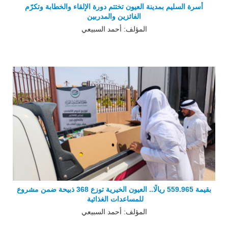
أسرة السليم بمدينة العيون تختتم دورة الإلقاء والخطابة وتكرّم
الفائزين والمدربين
المؤلف: أحمد السبيعي
بقيمة 559.965 ريالًا.. العيون الخيرية توزع 368 ذبيحة ضمن مشروع
للمساعدات الغذائية
المؤلف: أحمد السبيعي