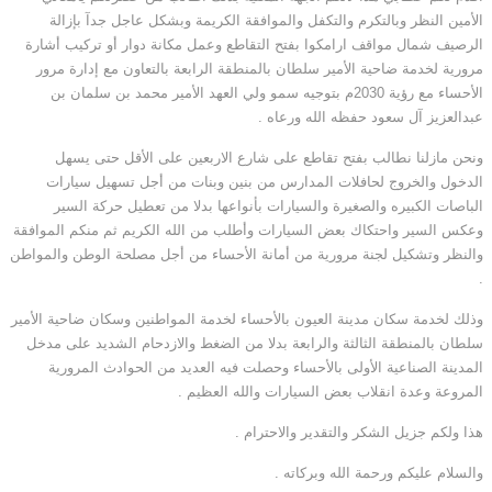
الأمين النظر وبالتكرم والتكفل والموافقة الكريمة وبشكل عاجل جدآ بإزالة
الرصيف شمال مواقف ارامكوا بفتح التقاطع وعمل مكانة دوار أو تركيب أشارة
مرورية لخدمة ضاحية الأمير سلطان بالمنطقة الرابعة بالتعاون مع إدارة مرور
الأحساء مع رؤية 2030م بتوجيه سمو ولي العهد الأمير محمد بن سلمان بن
عبدالعزيز آل سعود حفظه الله ورعاه .
ونحن مازلنا نطالب بفتح تقاطع على شارع الاربعين على الأقل حتى يسهل
الدخول والخروج لحافلات المدارس من بنين وبنات من أجل تسهيل سيارات
الباصات الكبيره والصغيرة والسيارات بأنواعها بدلا من تعطيل حركة السير
وعكس السير واحتكاك بعض السيارات وأطلب من الله الكريم ثم منكم الموافقة
والنظر وتشكيل لجنة مرورية من أمانة الأحساء من أجل مصلحة الوطن والمواطن
.
وذلك لخدمة سكان مدينة العيون بالأحساء لخدمة المواطنين وسكان ضاحية الأمير
سلطان بالمنطقة الثالثة والرابعة بدلا من الضغط والازدحام الشديد على مدخل
المدينة الصناعية الأولى بالأحساء وحصلت فيه العديد من الحوادث المرورية
المروعة وعدة انقلاب بعض السيارات والله العظيم .
هذا ولكم جزيل الشكر والتقدير والاحترام .
والسلام عليكم ورحمة الله وبركاته .