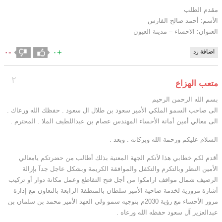
مقدم الطلب
الأسم: أحمد صالح الفارس
العنوان: الاحساء – مدينة العيون
-٠
+٠
اضافة رد
٢
متعب الهزاع
بسم الله الرحمن الرحيم
الى صاحب السمو الملكي الأمير سعود بن طلال ال سعود . حفظك الله ورعاك .
الى معالي أمين أمانة الأحساء المهندس عصام بن عبداللطيف الملا . المحترم .
السلام عليكم ورحمة الله وبركاته . وبعد .
أقدم لكم خطابي هذا لأنكم الجهة المعنية بذلك أطالب من حضرتكم يامعالي
الأمين النظر وبالتكرم والتكفل والموافقة الكريمة وبشكل عاجل جدآ بإزالة
الرصيف شمال مواقف ارامكوا من أجل فتح التقاطع وعمل مكانة دوار أو تركيب
أشارة مرورية لخدمة ضاحية الأمير سلطان بالمنطقة الرابعة بالتعاون مع إدارة
مرور الأحساء مع رؤية 2030م بتوجيه سمو ولي العهد الأمير محمد بن سلمان بن
عبدالعزيز آل سعود حفظه الله ورعاه .