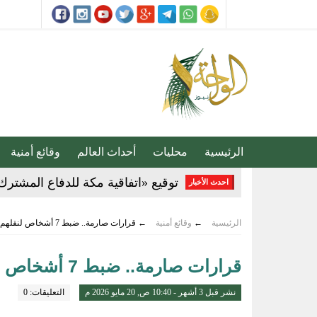
الرئيسية
محليات
أحداث العالم
وقائع أمنية
توقيع «اتفاقية مكة للدفاع المشترك
احدث الأخبار
ضبط 2357 مركبة مخالفة توقفت في مواقف الأشخاص ذوي الإعاقة
الرئيسية
←
وقائع أمنية
←
قرارات صارمة.. ضبط 7 أشخاص لنقلهم 13 مخالفًا لا يحملون تصاريح الحج
القبض على مواطنين لترويجهما الش
قرارات صارمة.. ضبط 7 أشخاص لنقلهم 13 مخالفًا لا يحملون تصاريح الحج
المركز الإعلامي بنادي الفتح .. نموذ
نشر قبل 3 أشهر - 10:40 ص, 20 مايو 2026 م
التعليقات: 0
تحذير عاجل من «الغذاء والدواء» ب