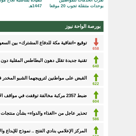
بوحدات متنقلة تجوب 20 موقعا
1447هـ
بورصة الواحة نيوز
توقيع «اتفاقية مكة للدفاع المشترك» بين السعود
658
تقنية جديدة تقلل دهون البطاطس المقلية دون ا
640
القبض على مواطنين لترويجهما الشبو المخدر 
622
ضبط 2357 مركبة مخالفة توقفت في مواقف الأشخاص ذوي الإعاقة
604
تحذير عاجل من «الغذاء والدواء» بشأن منتجات 
586
المركز الإعلامي بنادي الفتح .. نموذج للإبداع و