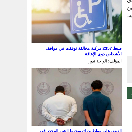
ق المنقولين
 العقوبة،
ضبط 2357 مركبة مخالفة توقفت في مواقف
الأشخاص ذوي الإعاقة
المؤلف: الواحة نيوز
القبض على مواطنين لترويجهما الشبو المخدر في