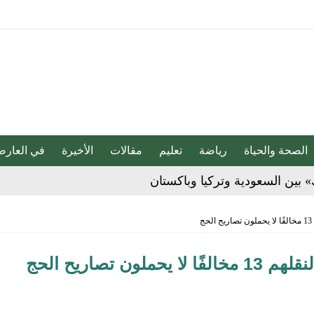
الصحة والحياة
رياضة
تعليم
مقالات
الأخيرة
في العارض
» بين السعودية وتركيا وباكستان
بو المخدر في الشرقية
ج للإبداع والاحترافية بقيادة محمد الضيف
شأن منتجات قهوة وشوكولاتة مضاف إليها الجينسنغ