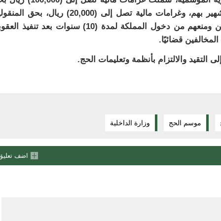
الناقلين ومن له علاقة بمخالفتهم، والسجن، والتشهير بهم، وغرامات مالية تصل إلى (20,000) ريال، بح
لمحاولتهم أداء الحج دون تصريح، وترحيل الوافدين ومنعهم من دخول المملكة لمدة (10) سنوات بعد تنفيذ
مخالفين قضائيًا.
ى التقيد والالتزام بأنظمة وتعليمات الحج.
موسم الحج
وزارة الداخلية
اضف تعليق