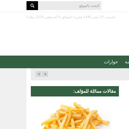
السبت, 25 صفر 1448 هجريا, الموافق 8 أغسطس 2026 ميلاديا
ة
حوارات
مقالات مماثلة للمؤلف: