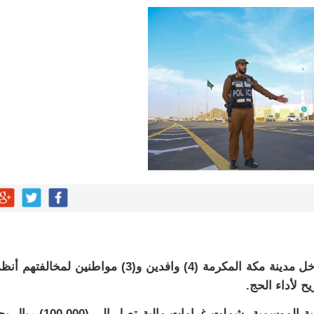
هابية حوثية
ية”.. كيف صنعت أم أحسائية من شغف بناتها قصة نجاح ملهمة؟
لية ليست من التابعين
 يحوّلون الفكرة إلى “أثر”
مقلية دون التأثير على الطعم
أعلنت وزارة الداخلية ضبط قوات أمن الحج بمداخل مدينة مكة المكرمة (4) وافدين و(3) مواطنين لمخالفت
وأصدرت الوزارة قرارات إدارية عبر اللجان الإدارية الموسمية، شملت غرامات مالية تصل 