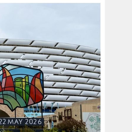
النصر بطل غرب آسيا للأندية للسيد
الواحة نيوز صحيفة ترصد نبض الأحساء لحظة بلحظة
قبيل ملحق أبطال آسيا.. طرح تذاكر مب
بالأسماء.. منح وسام الملك عبدالعزيز لـ200 متبرع بأع
أمانة الشرقية تُرخص 74 لوحة إعلانية بالظهران للحفاظ على المشهد الحضري
أمير الشرقية يؤكد أهمية الاستفادة
14 ألف زيارة ميدانية لتعزيز السلامة والالتزام بكود البناء في الأحساء