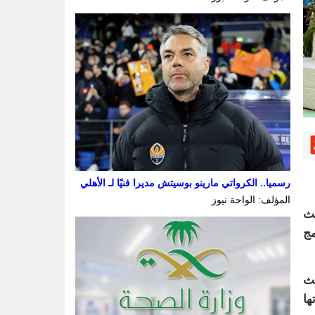
رسميا.. الكرواتي مارينو بوسيتش مديرا فنيًا لـ الأهلي
المؤلف: الواحة نيوز
لث
يم من برنامج
يث
ها