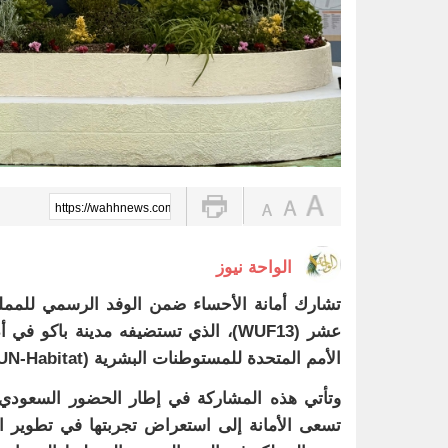
https://wahhnews.com/?p=102868
الواحة نيوز
تشارك أمانة الأحساء ضمن الوفد الرسمي للمملكة
الأمم المتحدة للمستوطنات البشرية (UN-Habitat)، تحت شعار يركز على بناء مدن ومجتمعات أكثر أمانًا واستدامة.
وتأتي هذه المشاركة في إطار الحضور السعودي ا
تسعى الأمانة إلى استعراض تجربتها في تطوير ا