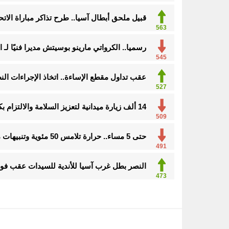
قبيل ملحق أبطال آسيا.. طرح تذاكر مباراة الاتحا
563
رسميا.. الكرواتي مارينو بوسيتش مديرا فنيًا لـ ا
545
عقب تداول مقطع الإساءة.. اتخاذ الإجراءات ا
527
14 ألف زيارة ميدانية لتعزيز السلامة والالتزام بكود البناء في الأحساء
509
حتى 5 مساء.. حرارة تلامس 50 مئوية وتنبيهات من موجة حارة على الأحساء والشرقية
491
النصر بطل غرب آسيا للأندية للسيدات عقب فوزه
473