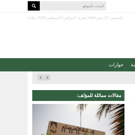
الخميس, 23 صفر 1448 هجريا, الموافق 6 أغسطس 2026 ميلاديا
ة
حوارات
مقالات مماثلة للمؤلف: