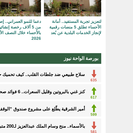
لتعزيز تجربة المستفيد.. أمانة
دعما للنمو العمراني.. إص
الأحساء تطلق 5 منصات رقمية
من 5 آلاف رخصة إنشائي
لإنجاز الخدمات البلدية عن بُعد
بالأحساء خلال النصف ال
2026
بورصة الواحة نيوز
سلاح طبيعي ضد جلطات القلب.. كيف تحميك حفنة مكسرات 
635
كنز غني بالبروتين وقليل السعرات.. 6 فوائد صحية مذهلة لتناول الروبيان
605
أمير الشرقية يطّلع على مشروع صندوق “الوقف 
599
بالأسماء.. منح وسام الملك عبدالعزيز لـ200 متبرع بأعضائهم
581