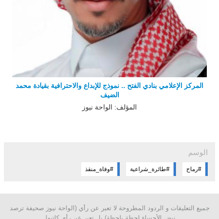
المركز الإعلامي بنادي الفتح .. نموذج للإبداع والاحترافية بقيادة محمد
الضيف
المؤلف: الواحة نيوز
الوسم
#رماح
#طائرة_شراعية
#وفاة_منقذ
جميع التعليقات و الردود المطروحة لا تعبر عن رأي (الواحة نيوز صحيفة ترصد
نبض الأحساء لحظة بلحظة) بل تعبر عن رأي كاتبها.