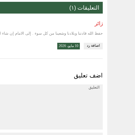
التعليقات (١)
زائر
حفظ الله قادتنا وبلادنا وشعبنا من كل سوء . إلى الامام إن شاء ال
اضافة رد
10 مايو، 2026
اضف تعليق