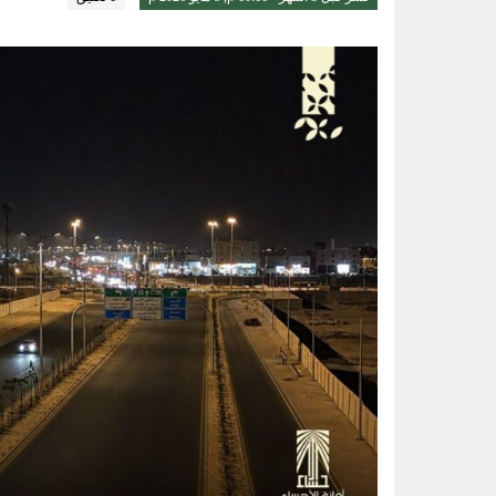
قيادة القوات المشتركة للتحالف: إصابة (11) من المدنيين بنجران نتيجة اعتداءات إر
الواحة نيوز صحيفة ترصد نبض الأحساء لحظة بلحظة
ثلاثية الذهب في “المهارات الثقاف
3 طرق سهلة لمتابعة طلبك في الضمان الاجتماعي.. وهذه الفئات معفاة
حساب المواطن يوضح: العمالة المنز
عبدالله السلطان: نُعلّم الشباب كيف
تقنية جديدة تقلل دهون البطاطس ال