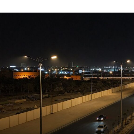
هابية حوثية
ية”.. كيف صنعت أم أحسائية من شغف بناتها قصة نجاح ملهمة؟
لية ليست من التابعين
 يحوّلون الفكرة إلى “أثر”
مقلية دون التأثير على الطعم