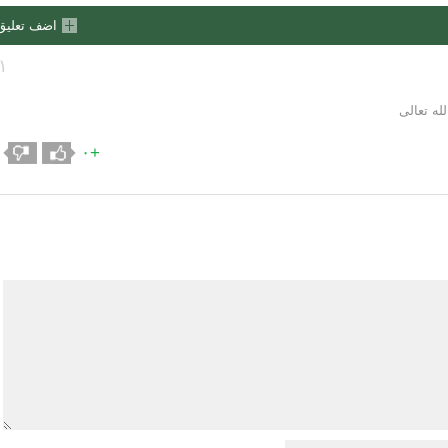
اضف تعليق
١
له تعالى
+٠