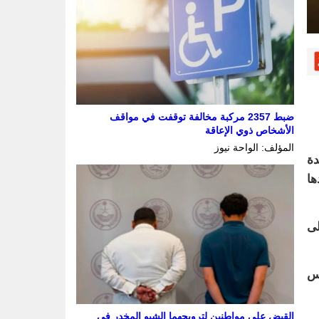
ضبط 2357 مركبة مخالفة توقفت في مواقف
الأشخاص ذوي الإعاقة
المؤلف: الواحة نيوز
دة
ها
لى
كس
القبض على مواطنين لترويجهما الشبو المخدر في