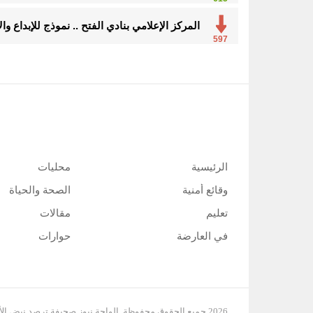
المركز الإعلامي بنادي الفتح .. نموذج للإبداع و
597
الرئيسية
محليات
وقائع أمنية
الصحة والحياة
تعليم
مقالات
في العارضة
حوارات
2026 جميع الحقوق محفوظة, الواحة نيوز صحيفة ترصد نبض الأحساء لحظة بلحظة