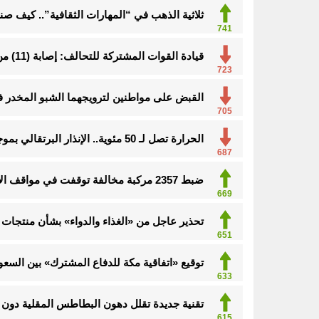
ثلاثية الذهب في “المهارات الثقافية”.. كيف ص
741
قيادة القوات المشتركة للتحالف: إصابة (11) من المدنيين بنجران نتيجة اعتداءات إرهابية حوثية
719
القبض على مواطنين لترويجهما الشبو المخدر 
705
الحرارة تصل لـ 50 مئوية.. الإنذار البرتقالي بموجة حارة على الأحساء وعدة مدن بالشرقية
687
ضبط 2357 مركبة مخالفة توقفت في مواقف الأشخاص ذوي الإعاقة
669
تحذير عاجل من «الغذاء والدواء» بشأن منتجات 
651
توقيع «اتفاقية مكة للدفاع المشترك» بين السعود
633
تقنية جديدة تقلل دهون البطاطس المقلية دون ا
615