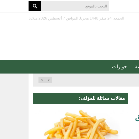
الجمعة, 24 صفر 1448 هجريا, الموافق 7 أغسطس 2026 ميلاديا
ة
حوارات
مقالات مماثلة للمؤلف:
ق