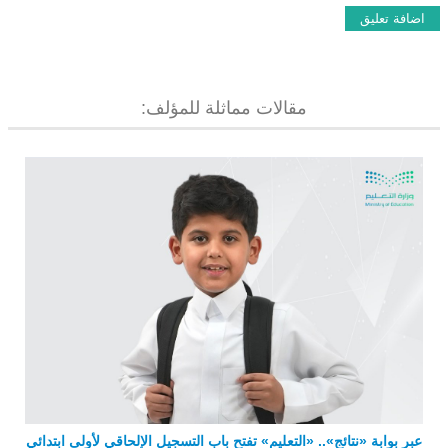
مقالات مماثلة للمؤلف:
عبر بوابة «نتائج».. «التعليم» تفتح باب التسجيل الإلحاقي لأولى ابتدائي