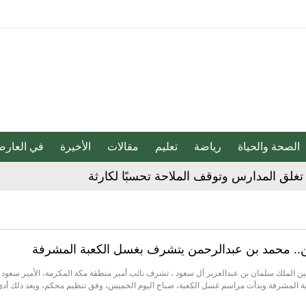
الصحة والحياة
رياضة
تعليم
مقالات
الأخيرة
في العارض
غلق المدارس وتوقف الملاحة تحسبًا لكارثة
 الحوثي على المملكة والسفن
ين.. محمد بن عبدالرحمن يتشرف بغسل الكعبة المشرفة
شديدة تضرب المنطقة الشرقية
فين الملك سلمان بن عبدالعزيز آل سعود ، تشرف نائب أمير منطقة مكة المكرمة، الأمير سعود 
ة المشرفة.وبدأت مراسم غسل الكعبة، صباح اليوم الخميس، وفق تنظيم محكم، وبعد ذلك أدى
مقلية دون التأثير على الطعم