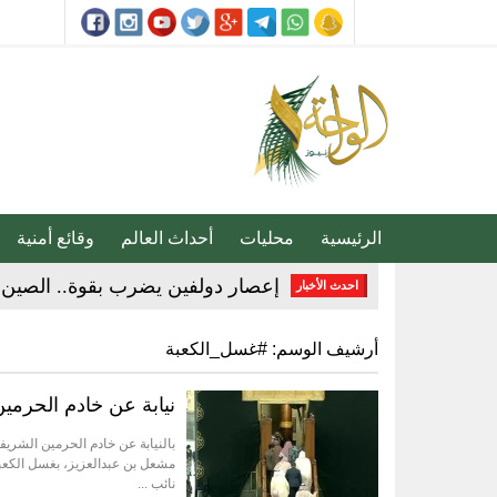
الرئيسية
محليات
أحداث العالم
وقائع أمنية
إعصار دولفين يضرب بقوة.. الصين ت
احدث الأخبار
20 دقيقة تغيّر حياتك.. الخضيري يوجّه نصائح مهمة للوقاية وتحسين نمط الحياة
أرشيف الوسم:
#غسل_الكعبة
مجلس الأمن يدين اعتداءات مليشيا
نيابة عن خادم الحرم
إنذار جوي في الأحساء.. موجة حر 
بالنيابة عن خادم الحرمين الشري
مشعل بن عبدالعزيز، بغسل الكعب
تقنية جديدة تقلل دهون البطاطس ال
نائب ...