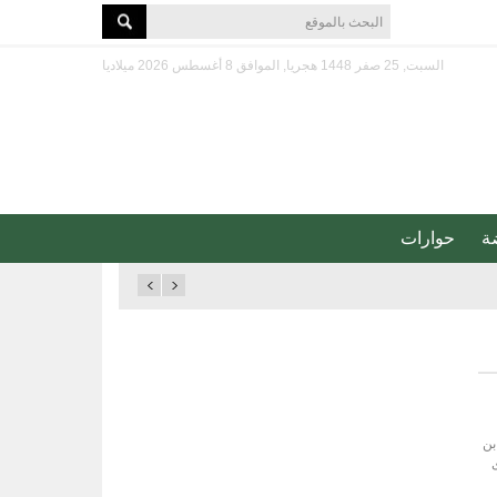
السبت, 25 صفر 1448 هجريا, الموافق 8 أغسطس 2026 ميلاديا
ة
حوارات
بن